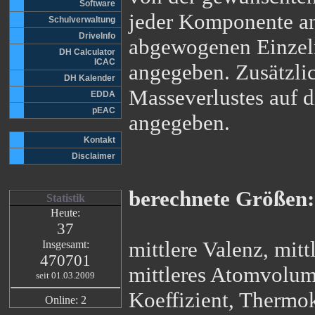
Software
jeder Komponente an
Schulverwaltung
DriveInfo
abgewogenen Einzelm
DH Calculator
ICAC
angegeben. Zusätzli
DH Kalender
Masseverlustes auf 
EDDA
pEAC
angegeben.
Kontakt
Disclaimer
berechnete Größen:
Statistik
Heute:
37
mittlere Valenz, mitt
Insgesamt:
470701
mittleres Atomvolume
seit 01.03.2009
Koeffizient, Thermok
Online: 2