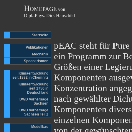
H
OMEPAGE
von
Dipl.-Phys. Dirk Hauschild
Startseite
pEAC steht für
P
ure
Publikationen
ein Programm zur Be
Mechanik
Spoonerismen
Größen einer Legier
Klimaentwicklung
Komponenten ausgewä
seit 1882 in Chemnitz
Klimaentwicklung
Konzentration angeg
seit 1750 in
Deutschland
nach gewählter Dich
DWD Vorhersage
Sachsen
Komponenten diverse
DWD Vorhersage
Sachsen Teil 2
einzelnen Komponen
Modellbau
von der gewünschten