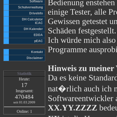
Bedienung enstehen s
Software
Schulverwaltung
einige Tester, alle
DriveInfo
Gewissen getestet un
DH Calculator
ICAC
Schäden festgestellt.
DH Kalender
EDDA
Ich würde mich also 
pEAC
Programme ausprobi
Kontakt
Disclaimer
Hinweis zu meiner
Statistik
Da es keine Standar
Heute:
17
nat�rlich auch ich m
Insgesamt:
470484
Softwareentwickler 
seit 01.03.2009
XX.YY.ZZZZ
bedeu
Online: 1