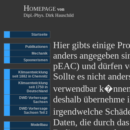
H
OMEPAGE
von
Dipl.-Phys. Dirk Hauschild
Startseite
Hier gibts einige Pr
Publikationen
anders angegeben si
Mechanik
Spoonerismen
pEAC) und dürfen v
Klimaentwicklung
Sollte es nicht ande
seit 1882 in Chemnitz
Klimaentwicklung
verwendbar k�nnen 
seit 1750 in
Deutschland
deshalb übernehme i
DWD Vorhersage
Sachsen
DWD Vorhersage
irgendwelche Schäd
Sachsen Teil 2
Daten, die durch d
Modellbau