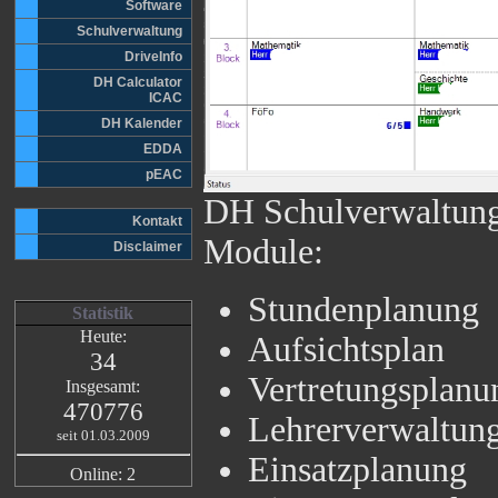
Software
Schulverwaltung
DriveInfo
DH Calculator
ICAC
DH Kalender
EDDA
pEAC
DH Schulverwaltung 
Kontakt
Module:
Disclaimer
Stundenplanung
Statistik
Heute:
Aufsichtsplan
34
Vertretungsplanu
Insgesamt:
470776
Lehrerverwaltun
seit 01.03.2009
Einsatzplanung
Online: 2