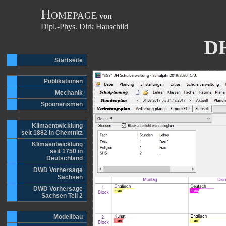
H
OMEPAGE
von
Dipl.-Phys. Dirk Hauschild
DH
Startseite
Publikationen
Mechanik
Spoonerismen
Klimaentwicklung
seit 1882 in Chemnitz
Klimaentwicklung
seit 1750 in
Deutschland
DWD Vorhersage
Sachsen
DWD Vorhersage
Sachsen Teil 2
Modellbau