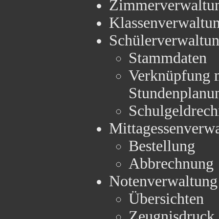
Zimmerverwaltu
Klassenverwaltu
Schülerverwaltu
Stammdaten
Verknüpfung 
Stundenplanu
Schulgeldrec
Mittagessenverw
Bestellung
Abbrechnung
Notenverwaltung
Übersichten
Zeugnisdruck