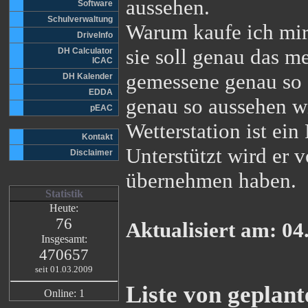
aussehen.
Software
Schulverwaltung
Warum kaufe ich mir 
DriveInfo
sie soll genau das m
DH Calculator
ICAC
gemessene genau so 
DH Kalender
EDDA
genau so aussehen w
pEAC
Wetterstation ist ei
Kontakt
Unterstützt wird er 
Disclaimer
übernehmen haben.
Statistik
Heute:
76
Aktualisiert am: 04
Insgesamt:
470657
seit 01.03.2009
Liste von geplan
Online: 1