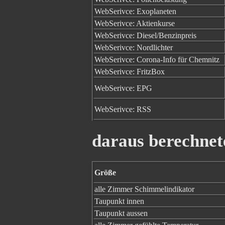
WebSerivce: Exoplaneten
WebSerivce: Aktienkurse
WebSerivce: Diesel/Benzinpreis
WebSerivce: Nordlichter
WebSerivce: Corona-Info für Chemnitz
WebSerivce: FritzBox
WebSerivce: EPG
WebSerivce: RSS
daraus berechne
Größe
alle Zimmer Schimmelindikator
Taupunkt innen
Taupunkt aussen