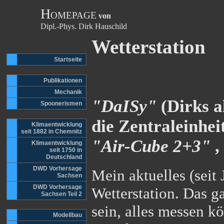
H
OMEPAGE
von
Dipl.-Phys. Dirk Hauschild
Wetterstation
Startseite
Publikationen
Mechanik
"DaISy"
(
D
irks
a
Spoonerismen
die Zentraleinhei
Klimaentwicklung
seit 1882 in Chemnitz
"Air-Cube 2+3"
,
Klimaentwicklung
seit 1750 in
Deutschland
DWD Vorhersage
Mein aktuelles (seit 
Sachsen
DWD Vorhersage
Wetterstation. Das g
Sachsen Teil 2
sein, alles messen k
Modellbau