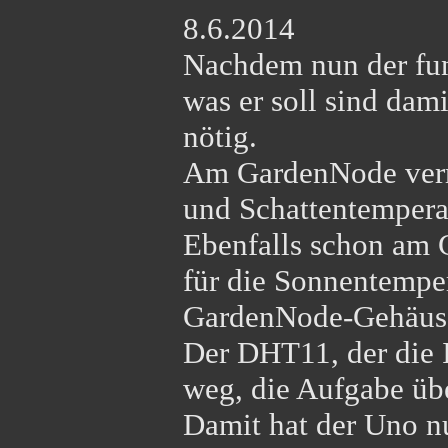
8.6.2014
Nachdem nun der fu
was er soll sind da
nötig.
Am GardenNode verri
und Schattentemperat
Ebenfalls schon am 
für die Sonnentemper
GardenNode-Gehäus
Der DHT11, der die I
weg, die Aufgabe ü
Damit hat der Uno n