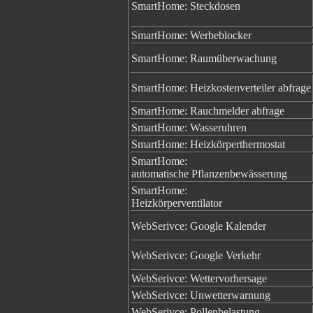
SmartHome: Steckdosen
SmartHome: Werbeblocker
SmartHome: Raumüberwachung
SmartHome: Heizkostenverteiler abfrage
SmartHome: Rauchmelder abfrage
SmartHome: Wasseruhren
SmartHome: Heizkörperthermostat
SmartHome:
automatische Pflanzenbewässerung
SmartHome:
Heizkörperventilator
WebSerivce: Google Kalender
WebSerivce: Google Verkehr
WebSerivce: Wettervorhersage
WebSerivce: Unwetterwarnung
WebSerivce: Pollenbelastung