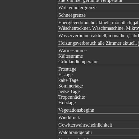
alle Zimmer gefühlte Temperatur
Wolkenuntergrenze
Schneegrenze
Energieverbräuche aktuell, monatlich, jä
Wäschetrockner, Waschmaschine, Mikrowe
Wasserverbrauch aktuell, monatlich, jäh
Heizungsverbrauch alle Zimmer aktuell, 
Wärmesumme
Kältesumme
Grünlandtemperatur
Frosttage
Eistage
kalte Tage
Sommertage
heiße Tage
Tropennächte
Heiztage
Vegetationsbeginn
Winddruck
Gewitterwahrscheinlichkeit
Waldbrandgefahr