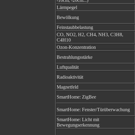
-10cm, -20cm...)
Lärmpegel
Bewölkung
Feinstaubbelastung
CO, NO2, H2, CH4, NH3, C3H8,
C4H10
Ozon-Konzentration
Bestrahlungsstärke
Luftqualität
Radioaktivität
Magnetfeld
SmartHome: ZigBee
SmartHome: Fenster/Türüberwachung
SmartHome: Licht mit
Bewegungserkennung